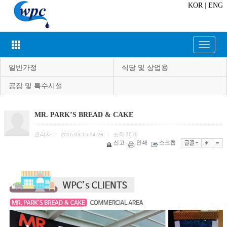
KOR
|
ENG
Toggle
navigat
일반가정
식당 및 상업용
공장 및 특수시설
MR. PARK’S BREAD & CAKE
관리자
조회
2010
|
2016.03.15 14:28
|
신고
인쇄
스크랩