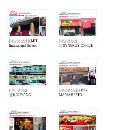
TUTORIAL CENTER
International School
[식당 및 상업용]
MIT
[식당 및 상업
International School
용]
SYNERGY OFFICE
[식당 및 상업
[식당 및 상업용]
BIG
용]
KOHYANG
MAMA RESTO
RESTAURANT