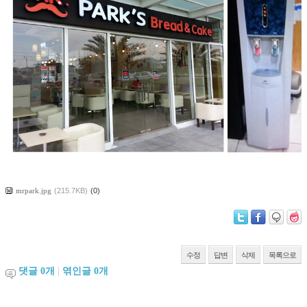
mrpark.jpg
(215.7KB)
(0)
수정
답변
삭제
목록으로
댓글
0
개
|
엮인글
0
개