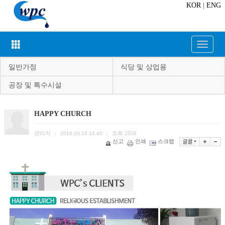
KOR
|
ENG
Toggle
navigat
일반가정
식당 및 상업용
공장 및 특수시설
HAPPY CHURCH
관리자
조회
2056
|
2016.03.15 14:40
|
신고
인쇄
스크랩