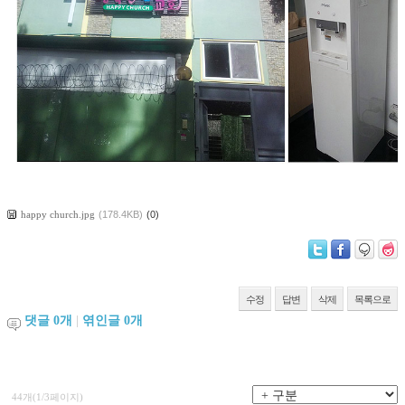
happy church.jpg
(178.4KB)
(0)
수정
답변
삭제
목록으로
댓글
0
개
|
엮인글
0
개
44개(1/3페이지)